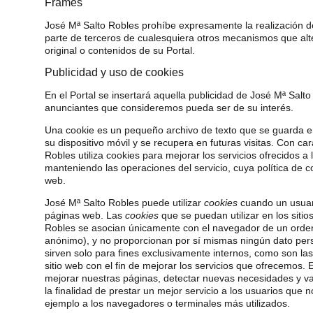
Frames
José Mª Salto Robles prohíbe expresamente la realización de 
parte de terceros de cualesquiera otros mecanismos que alte
original o contenidos de su Portal.
Publicidad y uso de cookies
En el Portal se insertará aquella publicidad de José Mª Salt
anunciantes que consideremos pueda ser de su interés.
Una cookie es un pequeño archivo de texto que se guarda e
su dispositivo móvil y se recupera en futuras visitas. Con ca
Robles utiliza cookies para mejorar los servicios ofrecidos a
manteniendo las operaciones del servicio, cuya política de c
web.
José Mª Salto Robles puede utilizar
cookies
cuando un usuari
páginas web. Las
cookies
que se puedan utilizar en los siti
Robles se asocian únicamente con el navegador de un orde
anónimo), y no proporcionan por sí mismas ningún dato pers
sirven solo para fines exclusivamente internos, como son las
sitio web con el fin de mejorar los servicios que ofrecemos. 
mejorar nuestras páginas, detectar nuevas necesidades y val
la finalidad de prestar un mejor servicio a los usuarios que 
ejemplo a los navegadores o terminales más utilizados.