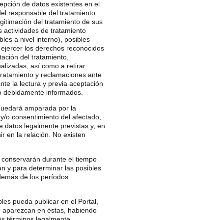
epción de datos existentes en el
 del responsable del tratamiento
egitimación del tratamiento de sus
s actividades de tratamiento
es a nivel interno), posibles
e ejercer los derechos reconocidos
tación del tratamiento,
ualizadas, así como a retirar
tratamiento y reclamaciones ante
te la lectura y previa aceptación
do debidamente informados.
 quedará amparada por la
 y/o consentimiento del afectado,
 datos legalmente previstas y, en
r en la relación. No existen
 conservarán durante el tiempo
an y para determinar las posibles
además de los períodos
es pueda publicar en el Portal,
e aparezcan en éstas, habiendo
os términos legalmente