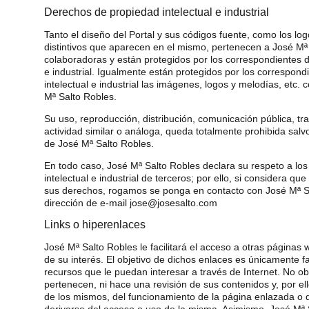
Derechos de propiedad intelectual e industrial
Tanto el diseño del Portal y sus códigos fuente, como los l
distintivos que aparecen en el mismo, pertenecen a José Mª
colaboradoras y están protegidos por los correspondientes d
e industrial. Igualmente están protegidos por los correspon
intelectual e industrial las imágenes, logos y melodías, etc. 
Mª Salto Robles.
Su uso, reproducción, distribución, comunicación pública, tr
actividad similar o análoga, queda totalmente prohibida sal
de José Mª Salto Robles.
En todo caso, José Mª Salto Robles declara su respeto a lo
intelectual e industrial de terceros; por ello, si considera que
sus derechos, rogamos se ponga en contacto con José Mª Sa
dirección de e-mail jose@josesalto.com
Links o hiperenlaces
José Mª Salto Robles le facilitará el acceso a otras págin
de su interés. El objetivo de dichos enlaces es únicamente fa
recursos que le puedan interesar a través de Internet. No ob
pertenecen, ni hace una revisión de sus contenidos y, por e
de los mismos, del funcionamiento de la página enlazada o
derivarse del acceso o uso de la misma. Asimismo, José Mª 