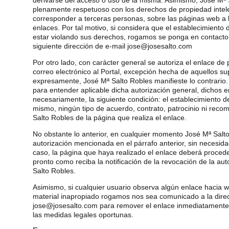
plenamente respetuoso con los derechos de propiedad intele
corresponder a terceras personas, sobre las páginas web a l
enlaces. Por tal motivo, si considera que el establecimiento 
estar violando sus derechos, rogamos se ponga en contacto
siguiente dirección de e-mail jose@josesalto.com
Por otro lado, con carácter general se autoriza el enlace de
correo electrónico al Portal, excepción hecha de aquellos su
expresamente, José Mª Salto Robles manifieste lo contrario.
para entender aplicable dicha autorización general, dichos 
necesariamente, la siguiente condición: el establecimiento d
mismo, ningún tipo de acuerdo, contrato, patrocinio ni rec
Salto Robles de la página que realiza el enlace.
No obstante lo anterior, en cualquier momento José Mª Salto 
autorización mencionada en el párrafo anterior, sin necesida
caso, la página que haya realizado el enlace deberá procede
pronto como reciba la notificación de la revocación de la au
Salto Robles.
Asimismo, si cualquier usuario observa algún enlace hacia 
material inapropiado rogamos nos sea comunicado a la direc
jose@josesalto.com para remover el enlace inmediatamente 
las medidas legales oportunas.