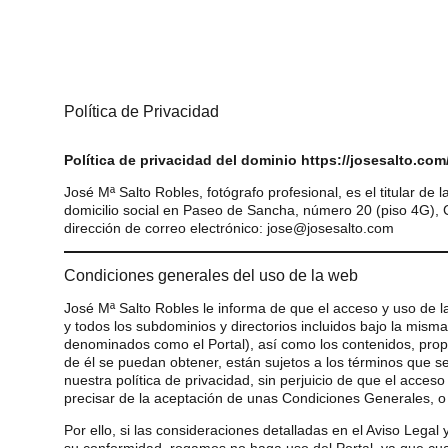
Política de Privacidad
Política de privacidad del dominio https://josesalto.com
José Mª Salto Robles, fotógrafo profesional, es el titular de 
domicilio social en Paseo de Sancha, número 20 (piso 4G),
dirección de correo electrónico: jose@josesalto.com
Condiciones generales del uso de la web
José Mª Salto Robles le informa de que el acceso y uso de l
y todos los subdominios y directorios incluidos bajo la mis
denominados como el Portal), así como los contenidos, pro
de él se puedan obtener, están sujetos a los términos que se
nuestra política de privacidad, sin perjuicio de que el acces
precisar de la aceptación de unas Condiciones Generales, o p
Por ello, si las consideraciones detalladas en el Aviso Legal 
su conformidad, rogamos no haga uso del Portal, ya que cu