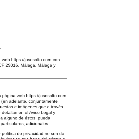
/
la web https://josesalto.com con
 CP 29016, Málaga, Málaga y
a página web https://josesalto.com
ma (en adelante, conjuntamente
puestas e imágenes que a través
 detallan en el Aviso Legal y
o a alguno de éstos, pueda
articulares, adicionales.
y política de privacidad no son de
alquier uso que haga del mismo o