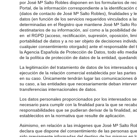
por José Mª Salto Robles disponen en los formularios de rec
Portal, de la información correspondiente a la identificación
(datos de contacto de José Mª Salto Robles), finalidades y l
datos (en función de los servicios requeridos vinculados a la
determinadas en el Registro que mantiene José Mª Salto Robl
destinatarios de su información, así como a la posibilidad d
en el RGPD (acceso, rectificación, supresión, oposición, limi
portabilidad de datos y a no ser objeto de decisiones individ
cualquier consentimiento otorgado) ante el responsable del 
la Agencia Española de Protección de Datos, todo ello median
de la política de protección de datos de la entidad, quedan
La legitimación del tratamiento de datos de los interesados
ejecución de la relación comercial establecida por las partes
en su caso. Únicamente tendrán lugar las comunicaciones de
su caso, a las entidades que necesariamente deban interveni
transferencias internacionales de datos.
Los datos personales proporcionados por los interesados se
necesario para cumplir con la finalidad para la que se recab
responsabilidades que se pudieran derivar de la finalidad, 
establecidos en la normativa que resulte de aplicación.
Asimismo, en relación a las imágenes que José Mª Salto Robl
declara que dispone del consentimiento de las personas qu
sido previamente informadas del destino de las mismas en l